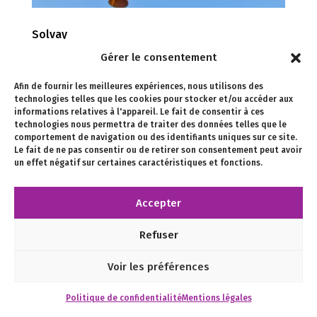
Solvay
Gérer le consentement
Solvay Direction artistique & identité visuelle Olivier
HAINAUT & Laure MAUD Graphisme Olivier HAINAUT
Afin de fournir les meilleures expériences, nous utilisons des
Supervision éditoriale Laure MAUD Création de la
technologies telles que les cookies pour stocker et/ou accéder aux
photothèque Laure MAUD Retouches
informations relatives à l'appareil. Le fait de consentir à ces
technologies nous permettra de traiter des données telles que le
photographiques Laure MAUD Gestion de projet
comportement de navigation ou des identifiants uniques sur ce site.
Laure MAUD Les créations...
Le fait de ne pas consentir ou de retirer son consentement peut avoir
un effet négatif sur certaines caractéristiques et fonctions.
Accepter
Designed by
Elegant Themes
| Powered by
Refuser
WordPress
Voir les préférences
Politique de confidentialité
Mentions légales