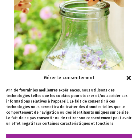
Gérer le consentement
Douces Angevines
Afin de fournir les meilleures expériences, nous utilisons des
technologies telles que les cookies pour stocker et/ou accéder aux
Douces Angevines Direction artistique Laure MAUD
informations relatives à l'appareil. Le fait de consentir à ces
Webdesign & développement Olivier HAINAUT
technologies nous permettra de traiter des données telles que le
comportement de navigation ou des identifiants uniques sur ce site.
Photographies & retouches Laure MAUD Gestion de
Le fait de ne pas consentir ou de retirer son consentement peut avoir
projet Laure MAUD Les créations graphiques du site
un effet négatif sur certaines caractéristiques et fonctions.
Internet présentées sur cette page sont des versions
alternatives des...