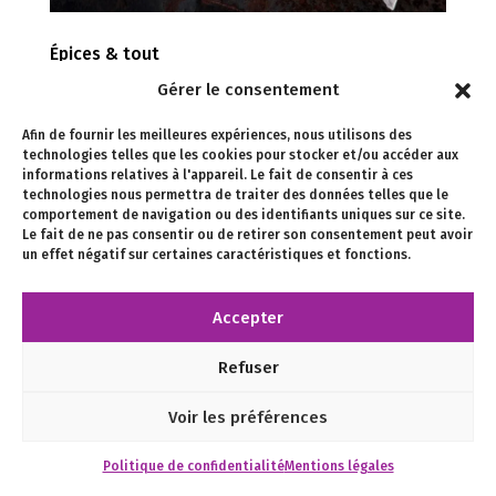
Épices & tout
Gérer le consentement
Épices & tout Direction artistique & identité visuelle
Olivier HAINAUT & Laure MAUD Graphisme Olivier
Afin de fournir les meilleures expériences, nous utilisons des
HAINAUT Webdesign & développement Olivier
technologies telles que les cookies pour stocker et/ou accéder aux
HAINAUT Conseil éditorial & textes Olivier HAINAUT
informations relatives à l'appareil. Le fait de consentir à ces
technologies nous permettra de traiter des données telles que le
Photographies Laure MAUD Illustrations Camille...
comportement de navigation ou des identifiants uniques sur ce site.
Le fait de ne pas consentir ou de retirer son consentement peut avoir
un effet négatif sur certaines caractéristiques et fonctions.
Accepter
Designed by
Elegant Themes
| Powered by
WordPress
Refuser
Voir les préférences
Politique de confidentialité
Mentions légales